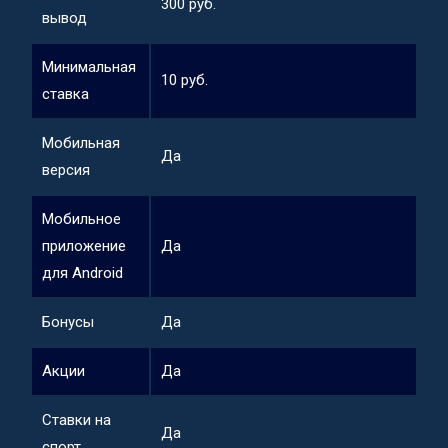
300 руб.
вывод
Минимальная
10 руб.
ставка
Мобильная
Да
версия
Мобильное
приложение
Да
для Android
Бонусы
Да
Акции
Да
Ставки на
Да
спорт