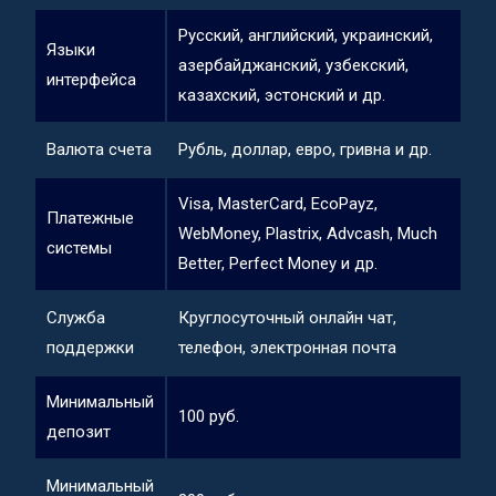
Русский, английский, украинский,
Языки
азербайджанский, узбекский,
интерфейса
казахский, эстонский и др.
Валюта счета
Рубль, доллар, евро, гривна и др.
Visa, MasterCard, EcoPayz,
Платежные
WebMoney, Plastrix, Advcash, Much
системы
Better, Perfect Money и др.
Служба
Круглосуточный онлайн чат,
поддержки
телефон, электронная почта
Минимальный
100 руб.
депозит
Минимальный