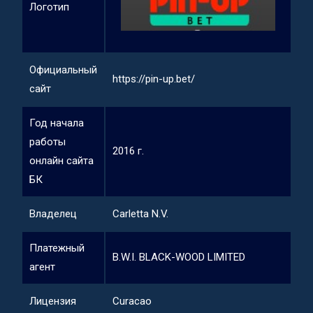
Логотип
Официальный
https://pin-up.bet/
сайт
Год начала
работы
2016 г.
онлайн сайта
БК
Владелец
Carletta N.V.
Платежный
B.W.I. BLACK-WOOD LIMITED
агент
Лицензия
Curacao